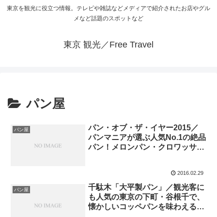
東京を観光に役立つ情報。テレビや雑誌などメディアで紹介されたお店やグル
メなど話題のスポットなど
東京 観光／Free Travel
パン屋
パン・オブ・ザ・イヤー2015／
パン屋
パンマニアが選ぶ人気No.1の絶品
パン！メロンパン・クロワッサ
ン・バゲット・ベーグル
2016.02.29
千駄木「大平製パン」／観光客に
パン屋
も人気の東京の下町・谷根千で、
懐かしいコッペパンを味わえる専
門店